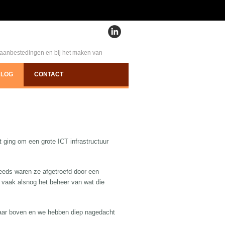
e aanbestedingen en bij het maken van
BLOG
CONTACT
 ging om een grote ICT infrastructuur
eeds waren ze afgetroefd door een
an vaak alsnog het beheer van wat die
naar boven en we hebben diep nagedacht