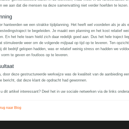
n we aan dat die mensen na deze samenvatting niet verder hoefden te lezen.
nning
er hanteerden we een strakke tijdplanning. Het heeft wel voordelen als je als
estedingstraject te begeleiden. Je maakt een planning en het kost relatief we
gen. En het hele team hield zich daar redelijk goed aan. Dus het hele traject 
at stimuleerde weer om de volgende mijlpaal op tijd op te leveren. Ten opzich
bij dit bedrijf gelopen hadden, was er relatief weinig stress en hadden we vol
 vorm te geven en foutloos op te leveren.
ultaat
a, door deze gestructureerde werkwijze was de kwaliteit van de aanbieding ee
e bericht, dat deze klant de opdracht had gewonnen.
 u dit artikel interessant? Deel het in uw sociale netwerken via de links onde
rug naar Blog