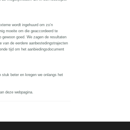
 externe wordt ingehuurd om zo’n
inig moeite om die geaccordeerd te
liep gewoon goed. We zagen de resultaten
te van de eerdere aanbestedingstrajecten
doende tijd om het aanbiedingsdocument
n stuk beter en kregen we onlangs het
raan deze webpagina.