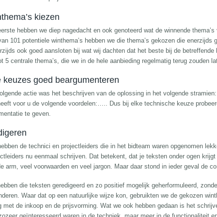
thema’s kiezen
eerste hebben we diep nagedacht en ook genoteerd wat de winnende thema’s v
t van 101 potentiele winthema’s hebben we die thema’s gekozen die enerzijds 
rzijds ook goed aansloten bij wat wij dachten dat het beste bij de betreffend
ot 5 centrale thema’s, die we in de hele aanbieding regelmatig terug zouden l
e keuzes goed beargumenteren
olgende actie was het beschrijven van de oplossing in het volgende stramien:
heeft voor u de volgende voordelen:….. Dus bij elke technische keuze probee
mentatie te geven.
igeren
ebben de technici en projectleiders die in het bidteam waren opgenomen lekker 
ctleiders nu eenmaal schrijven. Dat betekent, dat je teksten onder ogen krijgt 
e arm, veel voorwaarden en veel jargon. Maar daar stond in ieder geval de c
hebben die teksten geredigeerd en zo positief mogelijk geherformuleerd, zond
nderen. Waar dat op een natuurlijke wijze kon, gebruikten we de gekozen win
g met de inkoop en de prijsvorming. Wat we ook hebben gedaan is het schrij
 zozeer geïnteresseerd waren in de techniek, maar meer in de functionaliteit e