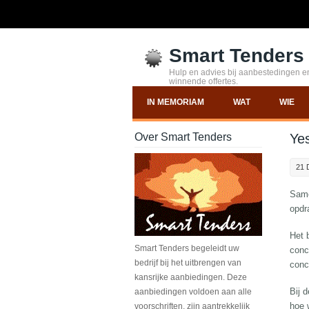
Smart Tenders
Hulp en advies bij aanbestedingen en
winnende offertes.
IN MEMORIAM
WAT
WIE
Over Smart Tenders
Yes
21 
Same
opdr
Het 
Smart Tenders begeleidt uw
conc
bedrijf bij het uitbrengen van
conc
kansrijke aanbiedingen. Deze
Bij 
aanbiedingen voldoen aan alle
hoe 
voorschriften, zijn aantrekkelijk