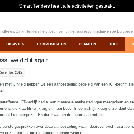
Smart Tenders heeft alle activiteiten gestaakt.
 offertes. Smart Tenders helpt bedrijven bij het succesvol inschrijven op Europes
DIENSTEN
COMPLIMENTEN
KLANTEN
BOEK
ss, we did it again
December 2012
n met Cinfield hebben we een aanbesteding begeleid van een ICT-bedrijf. Het
acht.
betreffende ICT-bedrijf had al aan meerdere aanbestedingen meegedaan en st
urrent, die klaarblijkelijk erg slim aanbood. In de praktijk kreeg onze klant d
urrent had neergezet. En dan kwamen de fouten aan het licht.
de eerste gesprekken over deze aanbesteding kwam daarover veel frustratie 
we deze keer het project zouden kunnen winnen.