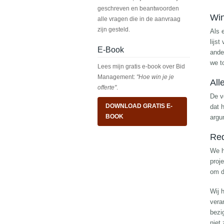
geschreven en beantwoorden
Win
alle vragen die in de aanvraag
zijn gesteld.
Als 
lijs
E-Book
ande
we t
Lees mijn gratis e-book over Bid
Management:
"Hoe win je je
All
offerte"
.
De v
DOWNLOAD GRATIS E-
dat 
BOOK
argu
Red
We h
proje
om d
Wij 
vera
bezi
niet