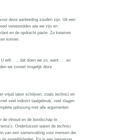
oor deze aanbieding zouden zijn. Uit een
goed verwoordden wie we zijn en
e klant en de opdracht paste. Zo kwamen
aten komen.
 U wilt …., dat doen we zo, want….. en
rden we zoveel mogelijk deze
vrijuit laten schrijven, zoals technici en
met veel indirect taalgebruik, veel slagen
omplete oplossing met alle argumenten.
er de inhoud en de boodschap te
thema’s. Ondertussen waren de technici
ven van een samenvatting voor mensen die
n de mogelijkheden. En in een leeswijzer