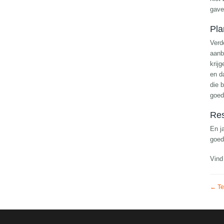
gave
Pla
Verd
aanb
krij
en d
die 
goed
Res
En j
goed
Vind
← Te