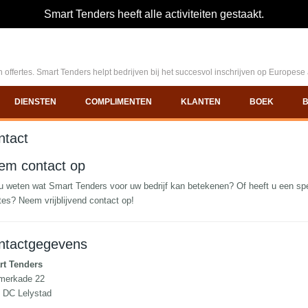
Smart Tenders heeft alle activiteiten gestaakt.
 offertes. Smart Tenders helpt bedrijven bij het succesvol inschrijven op Europes
DIENSTEN
COMPLIMENTEN
KLANTEN
BOEK
ntact
em contact op
 u weten wat Smart Tenders voor uw bedrijf kan betekenen? Of heeft u een sp
rtes? Neem vrijblijvend contact op!
ntactgegevens
t Tenders
merkade 22
 DC Lelystad