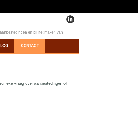
e aanbestedingen en bij het maken van
BLOG
CONTACT
ecifieke vraag over aanbestedingen of