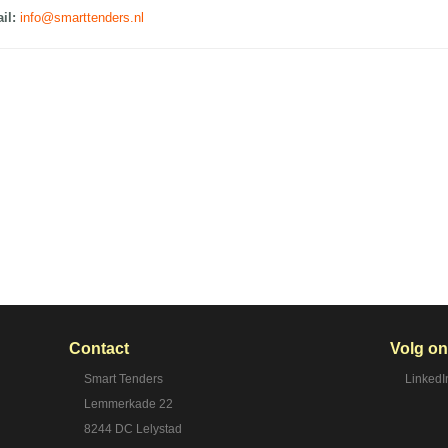
il:
info@smarttenders.nl
Contact
Volg o
Smart Tenders
LinkedI
Lemmerkade 22
8244 DC Lelystad