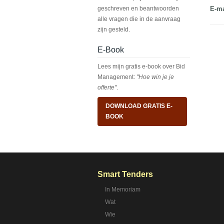
geschreven en beantwoorden
E-ma
alle vragen die in de aanvraag
zijn gesteld.
E-Book
Lees mijn gratis e-book over Bid
Management:
"Hoe win je je
offerte"
.
DOWNLOAD GRATIS E-
BOOK
Smart Tenders
In Memoriam
Wat
Wie