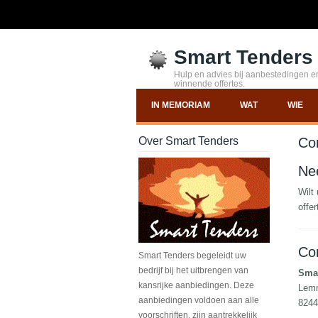
Smart Tenders
Hulp en advies bij aanbestedingen en
winnende offertes.
IN MEMORIAM
WAT
WIE
Over Smart Tenders
Co
Ne
Wilt
offe
Co
Smart Tenders begeleidt uw
bedrijf bij het uitbrengen van
Smar
kansrijke aanbiedingen. Deze
Lem
aanbiedingen voldoen aan alle
8244
voorschriften, zijn aantrekkelijk