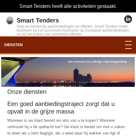
Smart Tenders heeft alle activiteiten gestaakt.
Smart Tenders
Hulp en advies bij aanbestedingen en offertes. Smart Tenders helpt
bedrijven bij het succesvol inschrijven op Europese aanbestedingen
en bij het maken van winnende offertes.
DIENSTEN
Onze diensten
Een goed aanbiedingstraject zorgt dat u
opvalt in de grijze massa
Wanneer is uw klant bereid om iets van u te kopen? Wanneer
vertrouwt hij u de opdracht toe? Uw klant is bereid om met u zaken
te doen als u hem begrijpt, als u weet waar hij wakker van ligt of