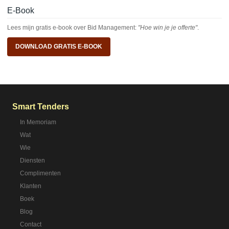
E-Book
Lees mijn gratis e-book over Bid Management:
"Hoe win je je offerte"
.
DOWNLOAD GRATIS E-BOOK
Smart Tenders
In Memoriam
Wat
Wie
Diensten
Complimenten
Klanten
Boek
Blog
Contact