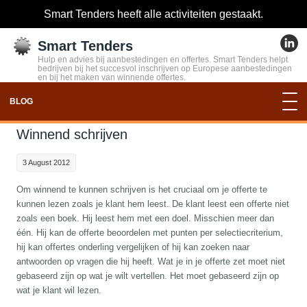
Smart Tenders heeft alle activiteiten gestaakt.
Smart Tenders
Hulp en advies bij aanbestedingen en offertes. Smart Tenders helpt
bedrijven bij het succesvol inschrijven op Europese aanbestedingen
en bij het maken van winnende offertes.
BLOG
Winnend schrijven
3 August 2012
Om winnend te kunnen schrijven is het cruciaal om je offerte te
kunnen lezen zoals je klant hem leest. De klant leest een offerte niet
zoals een boek. Hij leest hem met een doel. Misschien meer dan
één. Hij kan de offerte beoordelen met punten per selectiecriterium,
hij kan offertes onderling vergelijken of hij kan zoeken naar
antwoorden op vragen die hij heeft. Wat je in je offerte zet moet niet
gebaseerd zijn op wat je wilt vertellen. Het moet gebaseerd zijn op
wat je klant wil lezen.