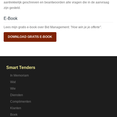
aantrekkelijk geschreven en beantwoorden alle vragen die in de aanvraag
zijn gesteld.
E-Book
Lees mijn gratis e-book over Bid Management:
"Hoe win je je offerte"
.
DOWNLOAD GRATIS E-BOOK
Smart Tenders
In Memoriam
Wat
Wie
Diensten
Complimenten
Klanten
Boek