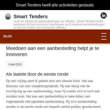
Smart Tenders heeft alle activiteiten gestaakt.
Smart Tenders
Hulp en advies bij aanbestedingen en offertes. Smart Tenders helpt
bedrijven bij het succesvol inschrijven op Europese aanbestedingen
en bij het maken van winnende offertes.
BLOG
Meedoen aan een aanbesteding helpt je te
innoveren
1 April 2013
Als laatste door de eerste ronde
Op een vrijdag werd ik gebeld door een nieuwe klant. Het was
directeur van een verpakkingsfabriek. Hij was bezig met de
inschrijving op een aanbesteding, maar hij voelde zich er toch wat
onzeker over. Het was een aanbesteding in twee delen, een
zogenaamde niet-openbare aanbesteding. Bij zo’n aanbesteding
worden in de eerste ronde een beperkt aantal partijen geselecteerd,