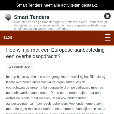
Smart Tenders heeft alle activiteiten gestaakt.
Smart Tenders
Hulp en advies bij aanbestedingen en offertes. Smart Tenders helpt
bedrijven bij het succesvol inschrijven op Europese aanbestedingen
en bij het maken van winnende offertes.
BLOG
Hoe win je met een Europese aanbesteding
een overheidsopdracht?
12 February 2014
Inkoop bij de overheid is strak gereguleerd, zowel bij het Rijk als bij
lagere overheden en aanverwante organisaties. Als de
opdrachtwaarde groter is dan bepaalde drempelbedragen, moet de
opdracht worden aanbesteed. Dat is een formeel traject, dat aan
wettelijke regels moet voldoen. Maar ook onderhandse
aanbestedingen zijn aan regels gebonden. Veel ondernemers zien
met lede ogen mooie opdrachten en contracten voorbijkomen, maar