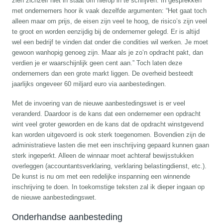
zien zichzelf niet in staat om hierop in te schrijven. In gesprekken
met ondernemers hoor ik vaak dezelfde argumenten: “Het gaat toch
alleen maar om prijs, de eisen zijn veel te hoog, de risico’s zijn veel
te groot en worden eenzijdig bij de ondernemer gelegd. Er is altijd
wel een bedrijf te vinden dat onder die condities wil werken. Je moet
gewoon wanhopig genoeg zijn. Maar als je zo’n opdracht pakt, dan
verdien je er waarschijnlijk geen cent aan.” Toch laten deze
ondernemers dan een grote markt liggen. De overheid besteedt
jaarlijks ongeveer 60 miljard euro via aanbestedingen.
Met de invoering van de nieuwe aanbestedingswet is er veel
veranderd. Daardoor is de kans dat een ondernemer een opdracht
wint veel groter geworden en de kans dat de opdracht winstgevend
kan worden uitgevoerd is ook sterk toegenomen. Bovendien zijn de
administratieve lasten die met een inschrijving gepaard kunnen gaan
sterk ingeperkt. Alleen de winnaar moet achteraf bewijsstukken
overleggen (accountantsverklaring, verklaring belastingdienst, etc.).
De kunst is nu om met een redelijke inspanning een winnende
inschrijving te doen. In toekomstige teksten zal ik dieper ingaan op
de nieuwe aanbestedingswet.
Onderhandse aanbesteding