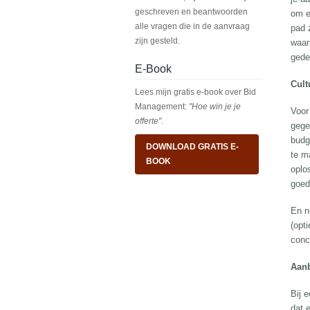
geschreven en beantwoorden
om e
alle vragen die in de aanvraag
pad 
zijn gesteld.
waar
gedet
E-Book
Cult
Lees mijn gratis e-book over Bid
Management:
"Hoe win je je
Voor 
offerte"
.
gege
budg
DOWNLOAD GRATIS E-
te m
BOOK
oplo
goed
En n
(opt
conc
Aanb
Bij 
dat 