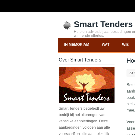
Smart Tenders
Hulp en advies bij aanbestedingen en
winnende offertes.
IN MEMORIAM
WAT
WIE
Over Smart Tenders
Ho
23 
Best
aanb
boek
niet
Smart Tenders begeleidt uw
mee.
bedrijf bij het uitbrengen van
kansrijke aanbiedingen. Deze
Voor
aanbiedingen voldoen aan alle
asse
voorschriften, zijn aantrekkelijk
je a