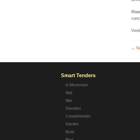
Maar
conc
Vond
← Te
Smart Tenders
In Memoriam
Wat
Wie
Diensten
Complimenten
Klanten
Boek
Blog