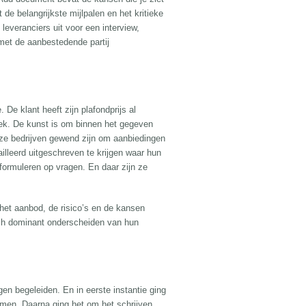
de belangrijkste mijlpalen en het kritieke
everanciers uit voor een interview,
 met de aanbestedende partij
 De klant heeft zijn plafondprijs al
trek. De kunst is om binnen het gegeven
deze bedrijven gewend zijn om aanbiedingen
illeerd uitgeschreven te krijgen waar hun
ormuleren op vragen. En daar zijn ze
het aanbod, de risico’s en de kansen
zich dominant onderscheiden van hun
en begeleiden. En in eerste instantie ging
en. Daarna ging het om het schrijven