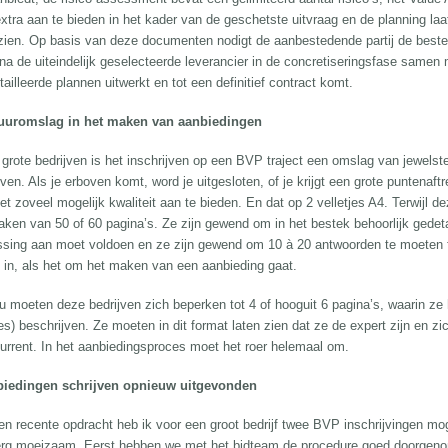
xtra aan te bieden in het kader van de geschetste uitvraag en de planning laat 
zien. Op basis van deze documenten nodigt de aanbestedende partij de beste l
na de uiteindelijk geselecteerde leverancier in de concretiseringsfase samen
ailleerde plannen uitwerkt en tot een definitief contract komt.
uuromslag in het maken van aanbiedingen
grote bedrijven is het inschrijven op een BVP traject een omslag van jewelste.
ven. Als je erboven komt, word je uitgesloten, of je krijgt een grote puntenaf
et zoveel mogelijk kwaliteit aan te bieden. En dat op 2 velletjes A4. Terwijl 
aken van 50 of 60 pagina’s. Ze zijn gewend om in het bestek behoorlijk gedeta
ssing aan moet voldoen en ze zijn gewend om 10 à 20 antwoorden te moeten f
 in, als het om het maken van een aanbieding gaat.
u moeten deze bedrijven zich beperken tot 4 of hooguit 6 pagina’s, waarin ze 
ies) beschrijven. Ze moeten in dit format laten zien dat ze de expert zijn en 
urrent. In het aanbiedingsproces moet het roer helemaal om.
iedingen schrijven opnieuw uitgevonden
een recente opdracht heb ik voor een groot bedrijf twee BVP inschrijvingen mog
erg moeizaam. Eerst hebben we met het bidteam de procedure goed doorgenom