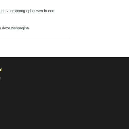
ende voorsprong opbouwen in een
an deze webpagina.
ns
n