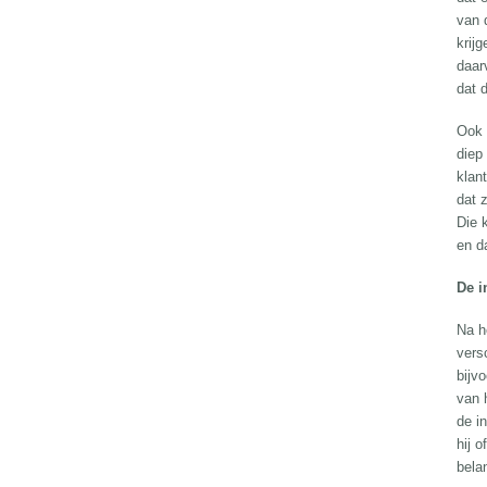
van 
krij
daar
dat 
Ook 
diep
klan
dat z
Die 
en d
De i
Na h
vers
bijv
van 
de i
hij o
bela