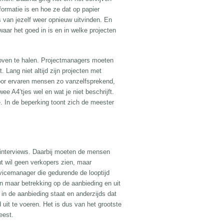
rmatie is en hoe ze dat op papier
s van jezelf weer opnieuw uitvinden. En
aar het goed in is en in welke projecten
 boven te halen. Projectmanagers moeten
Lang niet altijd zijn projecten met
voor ervaren mensen zo vanzelfsprekend,
ee A4’tjes wel en wat je niet beschrijft.
. In de beperking toont zich de meester
 interviews. Daarbij moeten de mensen
nt wil geen verkopers zien, maar
rvicemanager die gedurende de looptijd
en maar betrekking op de aanbieding en uit
 in de aanbieding staat en anderzijds dat
 uit te voeren. Het is dus van het grootste
eest.