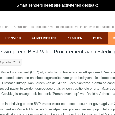
Smart Tenders heeft alle activiteiten gestaakt.
 offertes. Smart Tenders helpt bedrijven bij het succesvol inschrijven op Europes
DIENSTEN
COMPLIMENTEN
KLANTEN
BOEK
e win je een Best Value Procurement aanbestedin
September 2013
 Value Procurement (BVP) of, zoals het in Nederland wordt genoemd Prestatie 
estedende diensten en inkooporganisaties van grote bedrijven. De inkoopproc
 “Prestatie inkoop” van Jeroen van de Rijt en Sicco Santema. Sommige aanbie
 zoveel papier te worden geproduceerd als bij een traditionele offerte. Maar ve
 Gelukkig is onlangs ook het boek “Prestatieverkoop” van Daniëla Verheul e.
 de inschrijving op een BVP traject wordt een scope document gevraagd van 2
ssment en Value Add) van elk 2 velletjes, een planning en een prijs. Het scop
anbiedt, de risico assessment bevat een gelimiteerd aantal risico’s, het Valu