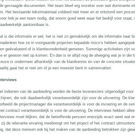
de gevraagde documenten. Het team bleef erg onzeker over wat dominante info
gen. Het bestaande tekstmateriaal voldeed niet meer en er ontstond een proce
voor heb je een team nodig, dat enorm goed weet waar het bedrijf voor staat, w
daadwerkelijk aantoonbaar is.
al is die informatie er wel, het is niet zo gemakkelijk om die informatie naar
 nadenken hoe ze in voorgaande projecten bepaalde risico’s hebben aangepakt. 
ten geëvalueerd of is klanttevredenheid gemeten. Sommige activiteiten zijn 
e er gewoon niet op komen. En dan is er altijd nog de afweging wat je in die tw
keuze is ondermeer afhankelijk van de klantkennis en van de concrete situatie
aarbij gaat het er niet om of je een meester bent in samenvatten.
nterviews
et indienen van de aanbieding worden de beste leveranciers uitgenodigd voor
chijnen, die ook daadwerkelijk verantwoordelijk zijn voor de uitvoering. De kla
oorbeeld de projectmanager die verantwoordelijk is voor de invoering en de se
het contract verantwoordelijk is voor de uitvoering. De interviews hebben alle
nterviews moet blijken, dat de betreffende persoon enerzijds exact weet wat er
f zij de relevante ervaring meebrengt om het project of het contract uitmuntend
ng, dat deze mensen ook bij het maken van de aanbieding betrokken zijn gew