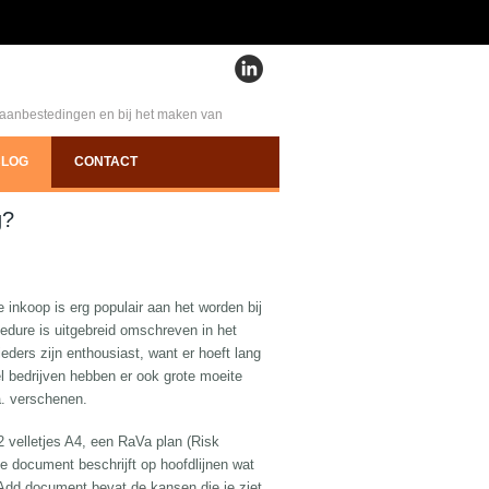
e aanbestedingen en bij het maken van
BLOG
CONTACT
g?
inkoop is erg populair aan het worden bij
edure is uitgebreid omschreven in het
ders zijn enthousiast, want er hoeft lang
el bedrijven hebben er ook grote moeite
a. verschenen.
 velletjes A4, een RaVa plan (Risk
e document beschrijft op hoofdlijnen wat
e Add document bevat de kansen die je ziet