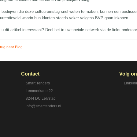
 bedrijven die deze cultuuromslag snel weten te maken, kunnen een besliss
urrentieveld waarin hun klanten steeds vaker volgens BVP gaan inkopen.
 u dit artikel interessant? Deel het in uw sociale netwerk via de links ondera
rug naar Blog
Contact
Volg o
Smart Tenders
LinkedI
Lemmerkade 22
8244 DC Lelystad
info@smarttenders.nl