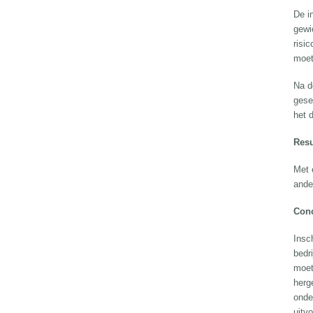
De i
gewi
risi
moet
Na d
gese
het 
Resu
Met 
ande
Conc
Insc
bedr
moet
herg
onde
uitvo