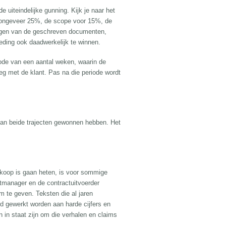
 uiteindelijke gunning. Kijk je naar het
or ongeveer 25%, de scope voor 15%, de
engen van de geschreven documenten,
eding ook daadwerkelijk te winnen.
iode van een aantal weken, waarin de
leg met de klant. Pas na die periode wordt
 van beide trajecten gewonnen hebben. Het
rkoop is gaan heten, is voor sommige
ctmanager en de contractuitvoerder
m te geven. Teksten die al jaren
rd gewerkt worden aan harde cijfers en
in staat zijn om die verhalen en claims