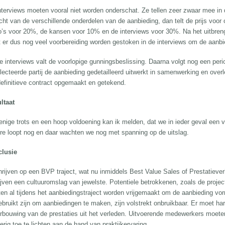
nterviews moeten vooral niet worden onderschat. Ze tellen zeer zwaar mee in de
cht van de verschillende onderdelen van de aanbieding, dan telt de prijs vo
co’s voor 20%, de kansen voor 10% en de interviews voor 30%. Na het uitbr
 er dus nog veel voorbereiding worden gestoken in de interviews om de aanbi
e interviews valt de voorlopige gunningsbeslissing. Daarna volgt nog een per
lecteerde partij de aanbieding gedetailleerd uitwerkt in samenwerking en over
definitieve contract opgemaakt en getekend.
ltaat
enige trots en een hoop voldoening kan ik melden, dat we in ieder geval een
re loopt nog en daar wachten we nog met spanning op de uitslag.
lusie
hrijven op een BVP traject, wat nu inmiddels Best Value Sales of Prestatieve
ijven een cultuuromslag van jewelste. Potentiele betrokkenen, zoals de proje
en al tijdens het aanbiedingstraject worden vrijgemaakt om de aanbieding vor
ebruikt zijn om aanbiedingen te maken, zijn volstrekt onbruikbaar. Er moet ha
rbouwing van de prestaties uit het verleden. Uitvoerende medewerkers moeten 
erig toe te lichten aan de hand van praktijkervaring.