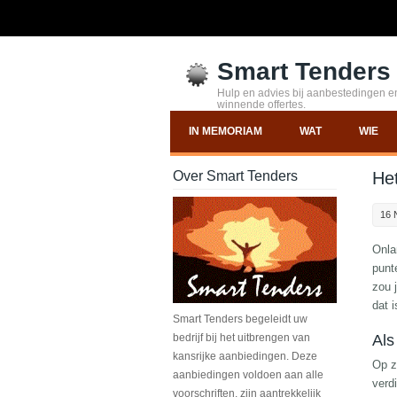
Smart Tenders
Hulp en advies bij aanbestedingen en
winnende offertes.
IN MEMORIAM
WAT
WIE
Over Smart Tenders
Het
16 
Onla
punte
zou 
dat i
Smart Tenders begeleidt uw
bedrijf bij het uitbrengen van
Als
kansrijke aanbiedingen. Deze
Op zi
aanbiedingen voldoen aan alle
verdi
voorschriften, zijn aantrekkelijk