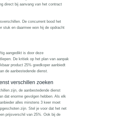
g direct bij aanvang van het contract
tsverschillen. De concurrent bood het
per stuk en daarmee won hij de opdracht
ftig aangedikt is door deze
tliepen. De kritiek op het plan van aanpak
lijkbaar product 25% goedkoper aanbiedt
van de aanbestedende dienst.
ienst verschillen zoeken
chillen zijn, de aanbestedende dienst
an dat enorme gevolgen hebben. Als elk
 aanbieder alles minstens 3 keer moet
eschoten zijn. Stel je voor dat het net
en prijsverschil van 25%. Ook bij de