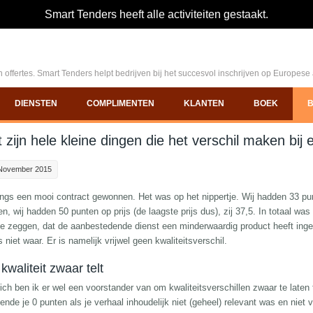
Smart Tenders heeft alle activiteiten gestaakt.
 offertes. Smart Tenders helpt bedrijven bij het succesvol inschrijven op Europes
DIENSTEN
COMPLIMENTEN
KLANTEN
BOEK
 zijn hele kleine dingen die het verschil maken bij
November 2015
ngs een mooi contract gewonnen. Het was op het nippertje. Wij hadden 33 pun
n, wij hadden 50 punten op prijs (de laagste prijs dus), zij 37,5. In totaal wa
je zeggen, dat de aanbestedende dienst een minderwaardig product heeft inge
s niet waar. Er is namelijk vrijwel geen kwaliteitsverschil.
 kwaliteit zwaar telt
ch ben ik er wel een voorstander van om kwaliteitsverschillen zwaar te laten te
ende je 0 punten als je verhaal inhoudelijk niet (geheel) relevant was en niet 