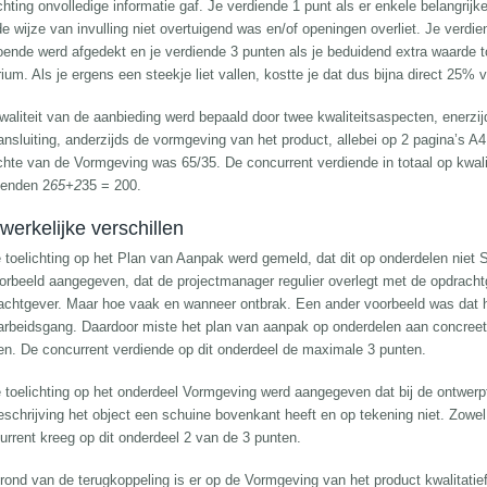
ichting onvolledige informatie gaf. Je verdiende 1 punt als er enkele belangrij
de wijze van invulling niet overtuigend was en/of openingen overliet. Je verdie
oende werd afgedekt en je verdiende 3 punten als je beduidend extra waarde 
rium. Als je ergens een steekje liet vallen, kostte je dat dus bijna direct 25%
waliteit van de aanbieding werd bepaald door twee kwaliteitsaspecten, enerzij
ansluiting, anderzijds de vormgeving van het product, allebei op 2 pagina’s 
chte van de Vormgeving was 65/35. De concurrent verdiende in totaal op kwali
ienden 2
65+2
35 = 200.
werkelijke verschillen
e toelichting op het Plan van Aanpak werd gemeld, dat dit op onderdelen ni
oorbeeld aangegeven, dat de projectmanager regulier overlegt met de opdracht
achtgever. Maar hoe vaak en wanneer ontbrak. Een ander voorbeeld was dat h
arbeidsgang. Daardoor miste het plan van aanpak op onderdelen aan concreeth
en. De concurrent verdiende op dit onderdeel de maximale 3 punten.
e toelichting op het onderdeel Vormgeving werd aangegeven dat bij de ontwerp
eschrijving het object een schuine bovenkant heeft en op tekening niet. Zowel
urrent kreeg op dit onderdeel 2 van de 3 punten.
rond van de terugkoppeling is er op de Vormgeving van het product kwalitatief