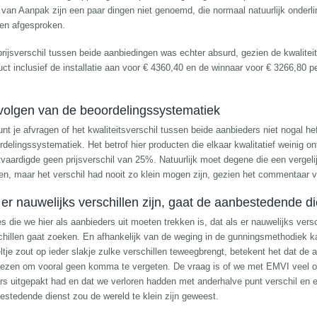
 van Aanpak zijn een paar dingen niet genoemd, die normaal natuurlijk onderlin
en afgesproken.
prijsverschil tussen beide aanbiedingen was echter absurd, gezien de kwalitei
uct inclusief de installatie aan voor € 4360,40 en de winnaar voor € 3266,80 
olgen van de beoordelingssystematiek
unt je afvragen of het kwaliteitsverschil tussen beide aanbieders niet nogal he
rdelingssystematiek. Het betrof hier producten die elkaar kwalitatief weinig on
tvaardigde geen prijsverschil van 25%. Natuurlijk moet degene die een verge
en, maar het verschil had nooit zo klein mogen zijn, gezien het commentaar 
 er nauwelijks verschillen zijn, gaat de aanbestedende d
es die we hier als aanbieders uit moeten trekken is, dat als er nauwelijks vers
chillen gaat zoeken. En afhankelijk van de weging in de gunningsmethodiek k
eltje zout op ieder slakje zulke verschillen teweegbrengt, betekent het dat de
lezen om vooral geen komma te vergeten. De vraag is of we met EMVI veel opg
rs uitgepakt had en dat we verloren hadden met anderhalve punt verschil en e
estedende dienst zou de wereld te klein zijn geweest.