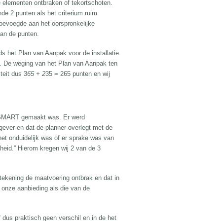
ke elementen ontbraken of tekortschoten.
nde 2 punten als het criterium ruim
toevoegde aan het oorspronkelijke
 van de punten.
ds het Plan van Aanpak voor de installatie
A4. De weging van het Plan van Aanpak ten
teit dus 3
65 + 2
35 = 265 punten en wij
et SMART gemaakt was. Er werd
gever en dat de planner overlegt met de
et onduidelijk was of er sprake was van
eid.” Hierom kregen wij 2 van de 3
tekening de maatvoering ontbrak en dat in
 onze aanbieding als die van de
 dus praktisch geen verschil en in de het