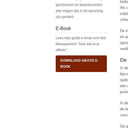
toel
geschreven en beantwoorden
Als 
alle vragen die in de aanvraag
vold
zijn gesteld.
crite
E-Book
De k
en a
Lees mijn gratis e-book over Bid
opzi
Management:
"Hoe win je je
verd
offerte"
.
De 
DOWNLOAD GRATIS E-
BOOK
In d
bijv
opdr
één 
punt
In d
de b
conc
Op g