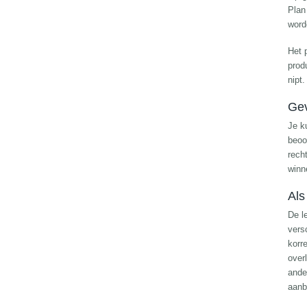
Plan
word
Het 
prod
nipt.
Gev
Je k
beoo
rech
winn
Als
De l
vers
korr
over
ande
aanb