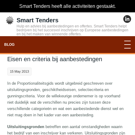
Smart Tenders heeft alle activiteiten gestaakt.
Smart Tenders
Hulp en advies bij aanbestedingen en offertes. Smart Tenders helpt
bedrijven bij het succesvol inschrijven op Europese aanbestedingen
en bij het maken van winnende offertes.
BLOG
Eisen en criteria bij aanbestedingen
15 May 2013
In de Proportionaliteitsgids wordt uitgebreid geschreven over
uitsluitingsgronden, geschiktheidseisen, selectiecriteria en
gunningscriteria. Voor de willekeurige ondernemer is op voorhand
niet duidelijk wat de verschillen nu precies zijn tussen deze
verschillende categorieën en wat een aanbestedende dienst wel en
niet mag doen in het kader van een aanbesteding.
Uitsluitingsgronden
betreffen een aantal omstandigheden waarin
het bedrijf van een inschrijver kan verkeren. Uitsluitingsgronden zijn