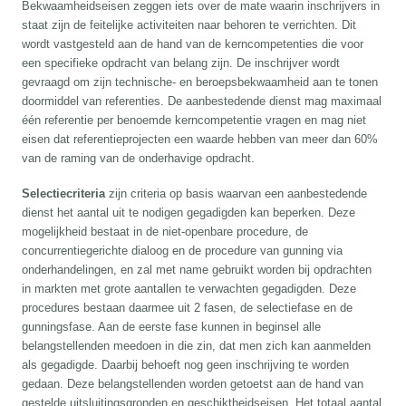
Bekwaamheidseisen zeggen iets over de mate waarin inschrijvers in
staat zijn de feitelijke activiteiten naar behoren te verrichten. Dit
wordt vastgesteld aan de hand van de kerncompetenties die voor
een specifieke opdracht van belang zijn. De inschrijver wordt
gevraagd om zijn technische- en beroepsbekwaamheid aan te tonen
doormiddel van referenties. De aanbestedende dienst mag maximaal
één referentie per benoemde kerncompetentie vragen en mag niet
eisen dat referentieprojecten een waarde hebben van meer dan 60%
van de raming van de onderhavige opdracht.
Selectiecriteria
zijn criteria op basis waarvan een aanbestedende
dienst het aantal uit te nodigen gegadigden kan beperken. Deze
mogelijkheid bestaat in de niet-openbare procedure, de
concurrentiegerichte dialoog en de procedure van gunning via
onderhandelingen, en zal met name gebruikt worden bij opdrachten
in markten met grote aantallen te verwachten gegadigden. Deze
procedures bestaan daarmee uit 2 fasen, de selectiefase en de
gunningsfase. Aan de eerste fase kunnen in beginsel alle
belangstellenden meedoen in die zin, dat men zich kan aanmelden
als gegadigde. Daarbij behoeft nog geen inschrijving te worden
gedaan. Deze belangstellenden worden getoetst aan de hand van
gestelde uitsluitingsgronden en geschiktheidseisen. Het totaal aantal