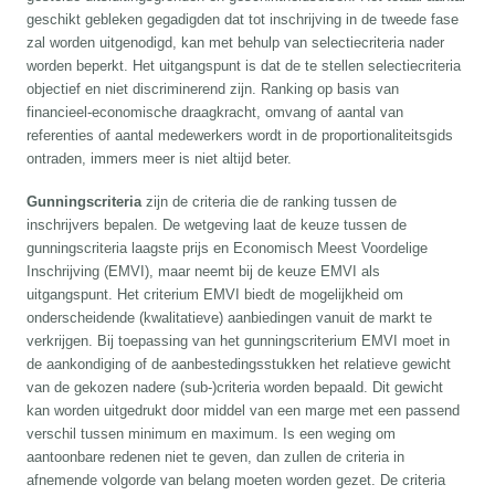
geschikt gebleken gegadigden dat tot inschrijving in de tweede fase
zal worden uitgenodigd, kan met behulp van selectiecriteria nader
worden beperkt. Het uitgangspunt is dat de te stellen selectiecriteria
objectief en niet discriminerend zijn. Ranking op basis van
financieel-economische draagkracht, omvang of aantal van
referenties of aantal medewerkers wordt in de proportionaliteitsgids
ontraden, immers meer is niet altijd beter.
Gunningscriteria
zijn de criteria die de ranking tussen de
inschrijvers bepalen. De wetgeving laat de keuze tussen de
gunningscriteria laagste prijs en Economisch Meest Voordelige
Inschrijving (EMVI), maar neemt bij de keuze EMVI als
uitgangspunt. Het criterium EMVI biedt de mogelijkheid om
onderscheidende (kwalitatieve) aanbiedingen vanuit de markt te
verkrijgen. Bij toepassing van het gunningscriterium EMVI moet in
de aankondiging of de aanbestedingsstukken het relatieve gewicht
van de gekozen nadere (sub-)criteria worden bepaald. Dit gewicht
kan worden uitgedrukt door middel van een marge met een passend
verschil tussen minimum en maximum. Is een weging om
aantoonbare redenen niet te geven, dan zullen de criteria in
afnemende volgorde van belang moeten worden gezet. De criteria