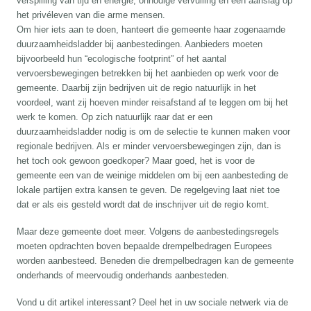
verspilling van tijd en energie, onnodige vervuiling en een aanslag op
het privéleven van die arme mensen.
Om hier iets aan te doen, hanteert die gemeente haar zogenaamde
duurzaamheidsladder bij aanbestedingen. Aanbieders moeten
bijvoorbeeld hun “ecologische footprint” of het aantal
vervoersbewegingen betrekken bij het aanbieden op werk voor de
gemeente. Daarbij zijn bedrijven uit de regio natuurlijk in het
voordeel, want zij hoeven minder reisafstand af te leggen om bij het
werk te komen. Op zich natuurlijk raar dat er een
duurzaamheidsladder nodig is om de selectie te kunnen maken voor
regionale bedrijven. Als er minder vervoersbewegingen zijn, dan is
het toch ook gewoon goedkoper? Maar goed, het is voor de
gemeente een van de weinige middelen om bij een aanbesteding de
lokale partijen extra kansen te geven. De regelgeving laat niet toe
dat er als eis gesteld wordt dat de inschrijver uit de regio komt.
Maar deze gemeente doet meer. Volgens de aanbestedingsregels
moeten opdrachten boven bepaalde drempelbedragen Europees
worden aanbesteed. Beneden die drempelbedragen kan de gemeente
onderhands of meervoudig onderhands aanbesteden.
Vond u dit artikel interessant? Deel het in uw sociale netwerk via de