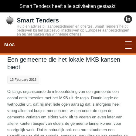
Smart Tenders heeft alle activiteiten gestaakt.
Smart Tenders
Hulp en advies bij aanbestedingen en offertes. Smart Tenders helpt
bedrijven bij het succesvol inschrijven op Europese aanbestedingen
en bij het maken van winnende offertes.
BLOG
Een gemeente die het lokale MKB kansen
biedt
13 February 2013
Onlangs organiseerde de inkoopafdeling van een gemeente een
aantal ontbijtsessies met het MKB uit de regio. Daarin legde de
wethouder uit, dat hij met lede ogen aanzag dat ’s morgens heel
vroeg allemaal busjes mensen met wallen onder de ogen de
gemeente verlaten om elders werk uit te voeren en even later van
allerlei kanten busjes van elders de gemeente binnenkomen voor
soortgelijk werk. Dat is natuurlijk ook een rare situatie en een