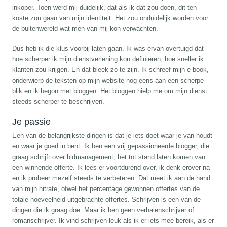
inkoper. Toen werd mij duidelijk, dat als ik dat zou doen, dit ten
koste zou gaan van mijn identiteit. Het zou onduidelijk worden voor
de buitenwereld wat men van mij kon verwachten.
Dus heb ik die klus voorbij laten gaan. Ik was ervan overtuigd dat
hoe scherper ik mijn dienstverlening kon definiëren, hoe sneller ik
klanten zou krijgen. En dat bleek zo te zijn. Ik schreef mijn e-book,
onderwierp de teksten op mijn website nog eens aan een scherpe
blik en ik begon met bloggen. Het bloggen hielp me om mijn dienst
steeds scherper te beschrijven.
Je passie
Een van de belangrijkste dingen is dat je iets doet waar je van houdt
en waar je goed in bent. Ik ben een vrij gepassioneerde blogger, die
graag schrijft over bidmanagement, het tot stand laten komen van
een winnende offerte. Ik lees er voortdurend over, ik denk erover na
en ik probeer mezelf steeds te verbeteren. Dat meet ik aan de hand
van mijn hitrate, ofwel het percentage gewonnen offertes van de
totale hoeveelheid uitgebrachte offertes. Schrijven is een van de
dingen die ik graag doe. Maar ik ben geen verhalenschrijver of
romanschrijver. Ik vind schrijven leuk als ik er iets mee bereik, als er