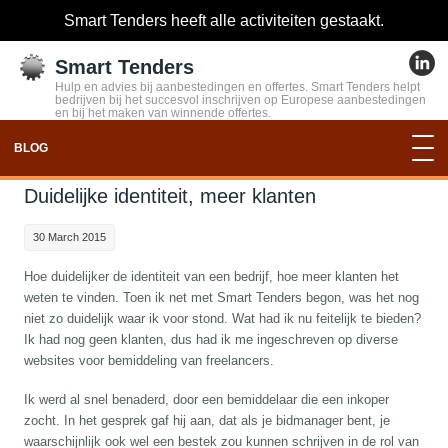
Smart Tenders heeft alle activiteiten gestaakt.
Smart Tenders
Hulp en advies bij aanbestedingen en offertes. Smart Tenders helpt
bedrijven bij het succesvol inschrijven op Europese aanbestedingen
en bij het maken van winnende offertes.
BLOG
Duidelijke identiteit, meer klanten
30 March 2015
Hoe duidelijker de identiteit van een bedrijf, hoe meer klanten het
weten te vinden. Toen ik net met Smart Tenders begon, was het nog
niet zo duidelijk waar ik voor stond. Wat had ik nu feitelijk te bieden?
Ik had nog geen klanten, dus had ik me ingeschreven op diverse
websites voor bemiddeling van freelancers.
Ik werd al snel benaderd, door een bemiddelaar die een inkoper
zocht. In het gesprek gaf hij aan, dat als je bidmanager bent, je
waarschijnlijk ook wel een bestek zou kunnen schrijven in de rol van