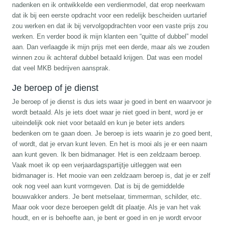
nadenken en ik ontwikkelde een verdienmodel, dat erop neerkwam
dat ik bij een eerste opdracht voor een redelijk bescheiden uurtarief
zou werken en dat ik bij vervolgopdrachten voor een vaste prijs zou
werken. En verder bood ik mijn klanten een “quitte of dubbel” model
aan. Dan verlaagde ik mijn prijs met een derde, maar als we zouden
winnen zou ik achteraf dubbel betaald krijgen. Dat was een model
dat veel MKB bedrijven aansprak.
Je beroep of je dienst
Je beroep of je dienst is dus iets waar je goed in bent en waarvoor je
wordt betaald. Als je iets doet waar je niet goed in bent, word je er
uiteindelijk ook niet voor betaald en kun je beter iets anders
bedenken om te gaan doen. Je beroep is iets waarin je zo goed bent,
of wordt, dat je ervan kunt leven. En het is mooi als je er een naam
aan kunt geven. Ik ben bidmanager. Het is een zeldzaam beroep.
Vaak moet ik op een verjaardagspartijtje uitleggen wat een
bidmanager is. Het mooie van een zeldzaam beroep is, dat je er zelf
ook nog veel aan kunt vormgeven. Dat is bij de gemiddelde
bouwvakker anders. Je bent metselaar, timmerman, schilder, etc.
Maar ook voor deze beroepen geldt dit plaatje. Als je van het vak
houdt, en er is behoefte aan, je bent er goed in en je wordt ervoor