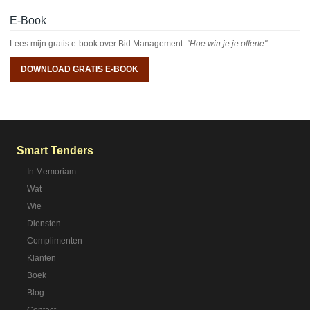
E-Book
Lees mijn gratis e-book over Bid Management:
"Hoe win je je offerte"
.
DOWNLOAD GRATIS E-BOOK
Smart Tenders
In Memoriam
Wat
Wie
Diensten
Complimenten
Klanten
Boek
Blog