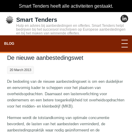
Smart Tenders heeft alle activiteiten gestaakt.
Smart Tenders
Hulp en advies bij aanbestedingen en offertes. Smart Tenders helpt
bedrijven bij het succesvol inschrijven op Europese aanbestedingen
en bij het maken van winnende offertes.
BLOG
De nieuwe aanbestedingswet
20 March 2013
De bedoeling van de nieuwe aanbestedingswet is om een duidelijker
en eenvormig kader te scheppen voor het plaatsen van
overheidsopdrachten. Daarnaast een lastenverlichting voor
ondernemers en een betere toegankelijkheid tot overheidsopdrachten
voor het midden- en kleinbedrijf (MKB).
Hiermee wordt de totstandkoming van optimale concurrentie
bevorderd, de lasten van het aanbesteden verminderd, de
aanbestedingspraktijk waar nodig geüniformeerd en de