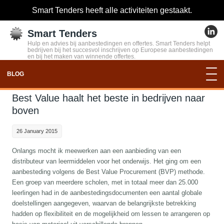
Smart Tenders heeft alle activiteiten gestaakt.
Smart Tenders
Hulp en advies bij aanbestedingen en offertes. Smart Tenders helpt
bedrijven bij het succesvol inschrijven op Europese aanbestedingen
en bij het maken van winnende offertes.
BLOG
Best Value haalt het beste in bedrijven naar
boven
26 January 2015
Onlangs mocht ik meewerken aan een aanbieding van een
distributeur van leermiddelen voor het onderwijs. Het ging om een
aanbesteding volgens de Best Value Procurement (BVP) methode.
Een groep van meerdere scholen, met in totaal meer dan 25.000
leerlingen had in de aanbestedingsdocumenten een aantal globale
doelstellingen aangegeven, waarvan de belangrijkste betrekking
hadden op flexibiliteit en de mogelijkheid om lessen te arrangeren op