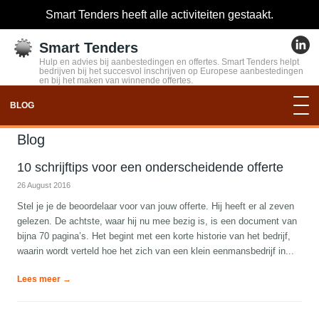
Smart Tenders heeft alle activiteiten gestaakt.
Smart Tenders
Hulp en advies bij aanbestedingen en offertes. Smart Tenders helpt
bedrijven bij het succesvol inschrijven op Europese aanbestedingen
en bij het maken van winnende offertes.
BLOG
Blog
10 schrijftips voor een onderscheidende offerte
26 August 2016
Stel je je de beoordelaar voor van jouw offerte. Hij heeft er al zeven
gelezen. De achtste, waar hij nu mee bezig is, is een document van
bijna 70 pagina’s. Het begint met een korte historie van het bedrijf,
waarin wordt verteld hoe het zich van een klein eenmansbedrijf in...
Lees meer →